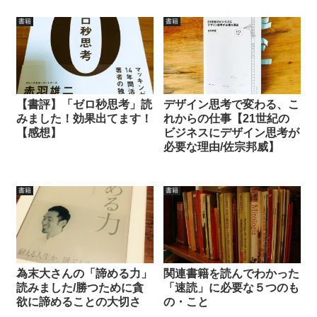
書籍
書籍
【書評】「ゼロ秒思考」読
デザイン思考で変わる、こ
みました！効果出てます！
れからの仕事【21世紀の
【感想】
ビジネスにデザイン思考が
必要な理由/佐宗邦威】
書籍
書籍
為末大さんの「諦める力」
関連書籍を読んでわかった
読みました/勝つために貪
「速読」に必要な５つのも
欲に諦めることの大切さ
の・こと