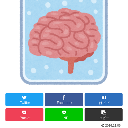
Twitter
Facebook
はてブ
Pocket
LINE
コピー
2016.11.08