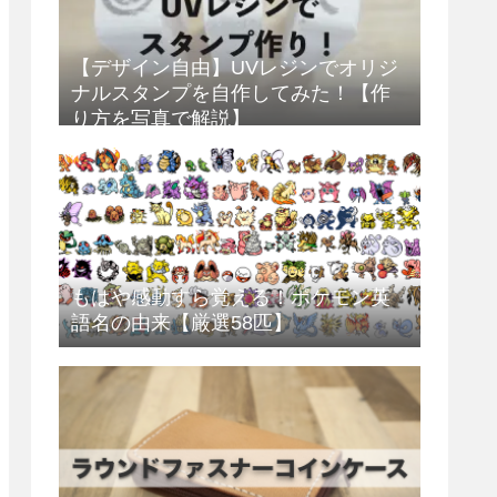
【デザイン自由】UVレジンでオリジ
ナルスタンプを自作してみた！【作
り方を写真で解説】
もはや感動すら覚える！ポケモン英
語名の由来【厳選58匹】