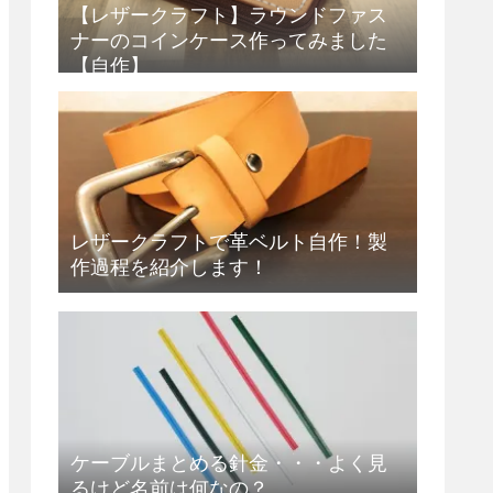
【レザークラフト】ラウンドファス
ナーのコインケース作ってみました
【自作】
レザークラフトで革ベルト自作！製
作過程を紹介します！
ケーブルまとめる針金・・・よく見
るけど名前は何なの？