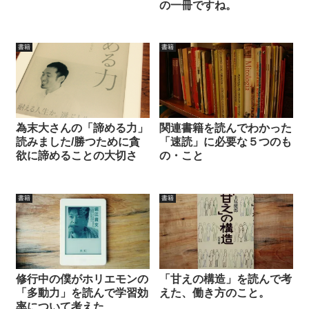
の一冊ですね。
書籍
書籍
為末大さんの「諦める力」
関連書籍を読んでわかった
読みました/勝つために貪
「速読」に必要な５つのも
欲に諦めることの大切さ
の・こと
書籍
書籍
修行中の僕がホリエモンの
「甘えの構造」を読んで考
「多動力」を読んで学習効
えた、働き方のこと。
率について考えた