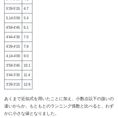
5’29-5’15
4.7
5,14-5’00
5.4
4’59-4’45
6.1
4’44-4’30
7.0
4’29-4’15
7.9
4,14-4’00
9.0
3’59-3’45
10.1
3’44-3’30
11.4
3’29-3’15
12.8
あくまで近似式を用いたことに加え、小数点以下の扱いの
違いからか、もともとのランニング係数と比べると、わず
かに小さな値となりました。