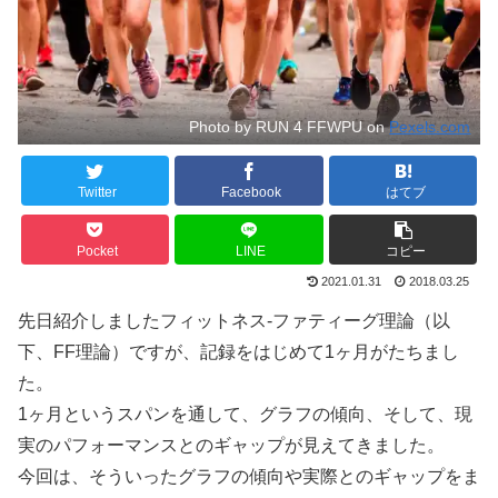
Photo by RUN 4 FFWPU on
Pexels.com
Twitter
Facebook
はてブ
Pocket
LINE
コピー
2021.01.31
2018.03.25
先日紹介しましたフィットネス-ファティーグ理論（以
下、FF理論）ですが、記録をはじめて1ヶ月がたちまし
た。
1ヶ月というスパンを通して、グラフの傾向、そして、現
実のパフォーマンスとのギャップが見えてきました。
今回は、そういったグラフの傾向や実際とのギャップをま