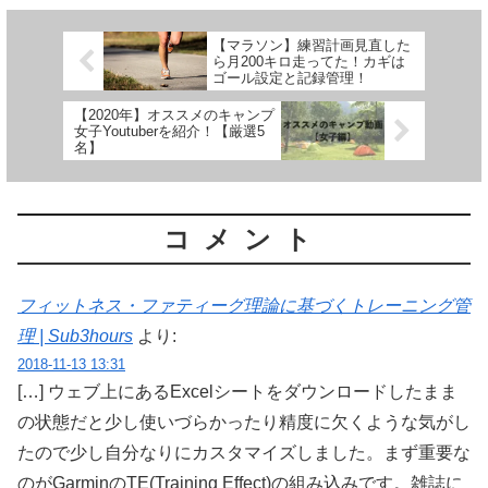
【マラソン】練習計画見直した
ら月200キロ走ってた！カギは
ゴール設定と記録管理！
【2020年】オススメのキャンプ
女子Youtuberを紹介！【厳選5
名】
コメント
フィットネス・ファティーグ理論に基づくトレーニング管
理 | Sub3hours
より:
2018-11-13 13:31
[…] ウェブ上にあるExcelシートをダウンロードしたまま
の状態だと少し使いづらかったり精度に欠くような気がし
たので少し自分なりにカスタマイズしました。まず重要な
のがGarminのTE(Training Effect)の組み込みです。雑誌に