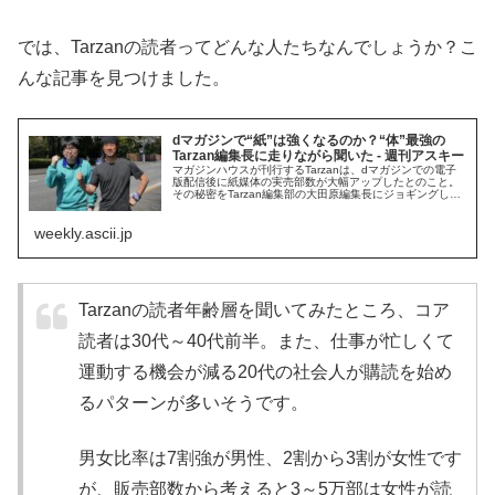
では、Tarzanの読者ってどんな人たちなんでしょうか？こ
んな記事を見つけました。
dマガジンで“紙”は強くなるのか？“体”最強の
Tarzan編集長に走りながら聞いた - 週刊アスキー
マガジンハウスが刊行するTarzanは、dマガジンでの電子
版配信後に紙媒体の実売部数が大幅アップしたとのこと。
その秘密をTarzan編集部の大田原編集長にジョギングしな
がら聞いてきました！
weekly.ascii.jp
Tarzanの読者年齢層を聞いてみたところ、コア
読者は30代～40代前半。また、仕事が忙しくて
運動する機会が減る20代の社会人が購読を始め
るパターンが多いそうです。
男女比率は7割強が男性、2割から3割が女性です
が、販売部数から考えると3～5万部は女性が読