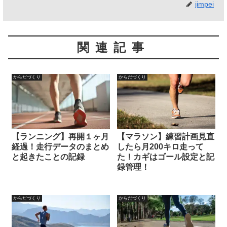
jimpei
関連記事
からだづくり
からだづくり
【ランニング】再開１ヶ月
【マラソン】練習計画見直
経過！走行データのまとめ
したら月200キロ走って
と起きたことの記録
た！カギはゴール設定と記
録管理！
からだづくり
からだづくり