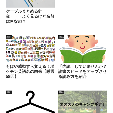
ケーブルまとめる針
金・・・よく見るけど名前
は何なの？
雑記
雑記
もはや感動すら覚える！ポ
「内読」していませんか？
ケモン英語名の由来【厳選
読書スピードをアップさせ
58匹】
る読み方を紹介
雑記
雑記